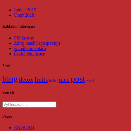
Leden 2019
Únor 2018
Základní informace
Přihlásit se
Zdroj kanálů (příspěvky)
Kanál komentářů
Česká lokalizace
Tags
blog
post
detox
fruits
juice
hello
world
Search
Vyhledat:
Pages
ENDURO