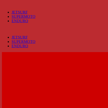
Přeskočit
na
JETSURF
obsah
SUPERMOTO
ENDURO
JETSURF
SUPERMOTO
ENDURO