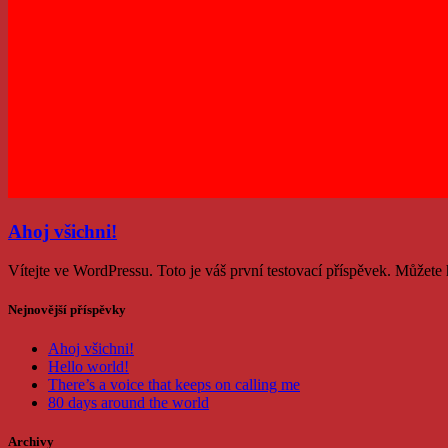
Ahoj všichni!
Vítejte ve WordPressu. Toto je váš první testovací příspěvek. Můžete
Nejnovější příspěvky
Ahoj všichni!
Hello world!
There’s a voice that keeps on calling me
80 days around the world
Archivy