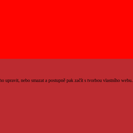
 ho upravit, nebo smazat a postupně pak začít s tvorbou vlastního webu.